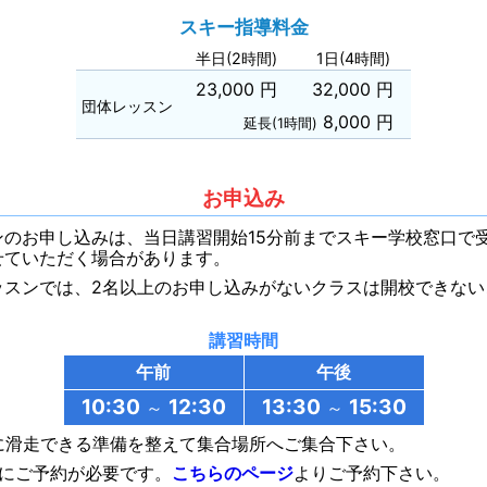
スキー指導料金
半日(2時間)
1日(4時間)
23,000 円
32,000 円
団体レッスン
8,000 円
延長(1時間)
お申込み
のお申し込みは、当日講習開始15分前までスキー学校窓口で
せていただく場合があります。
ッスンでは、2名以上のお申し込みがないクラスは開校できない
講習時間
午前
午後
10:30
12:30
13:30
15:30
～
～
に滑走できる準備を整えて集合場所へご集合下さい。
でにご予約が必要です。
こちらのページ
よりご予約下さい。