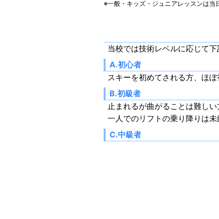
※一般・キッズ・ジュニアレッスンは当
当校では技術レベルに応じて下
A.初心者
スキーを初めてされる方、ほぼ
B.初級者
止まれるが曲がることは難しい
一人でのリフトの乗り降りは未
C.中級者
一人でリフトの乗り降りができ
八ヶ岳山麓スキー学校
お客様に安心・気持ちよく
キャンセルについて