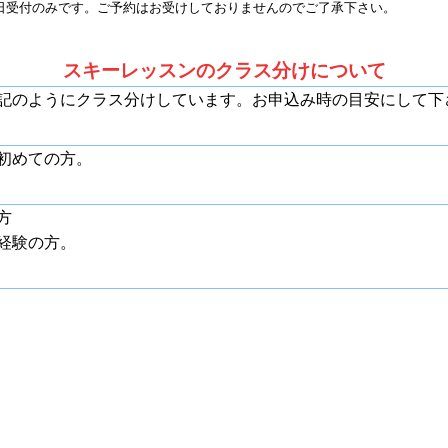
日受付のみです。ご予約はお受けしておりませんのでご了承下さい。
スキーレッスンのクラス分けについて
記のようにクラス分けしています。お申込み時の目安にして下
初めての方。
方
経験の方。
、中緩斜面をハの字でターンをしながら安全に滑ることができ
 キャンセルポリシー
楽しんでいただくために、ご予約のキャンセルポリシーを設けております。ご